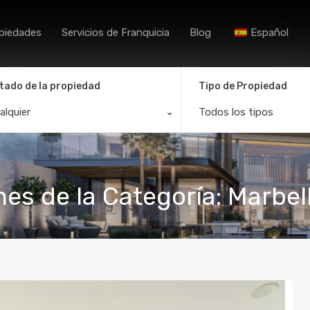
Inicio
Agencias
Búsqueda de Prop
piedades
Servicios de Franquicia
Blog
Español
tado de la propiedad
Tipo de Propiedad
alquier
Todos los tipos
nes de la Categoría: Marbel