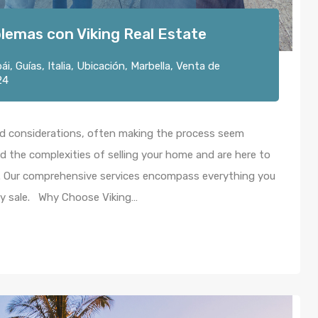
lemas con Viking Real Estate
ái
,
Guías
,
Italia
,
Ubicación
,
Marbella
,
Venta de
24
nd considerations, often making the process seem
d the complexities of selling your home and are here to
sh. Our comprehensive services encompass everything you
ty sale. Why Choose Viking…