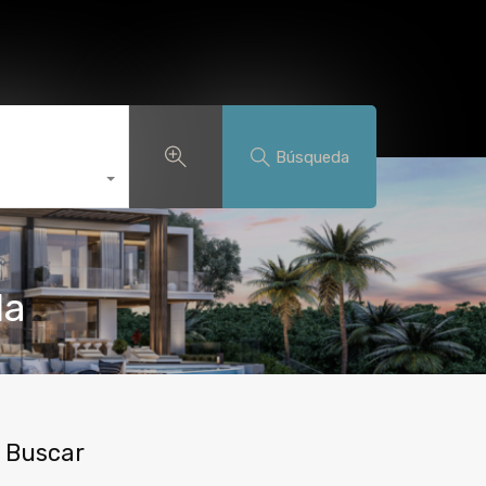
iedades
Servicios de Franquicia
Blog
Español
Búsqueda
la
Buscar