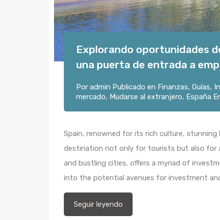
Explorando oportunidades de 
una puerta de entrada a emp
Por
admin
Publicado en
Finanzas
,
Guías
,
I
mercado
,
Mudarse al extranjero
,
España
E
Spain, renowned for its rich culture, stunning
destination not only for tourists but also for 
and bustling cities, offers a myriad of invest
into the potential avenues for investment an
Seguir leyendo