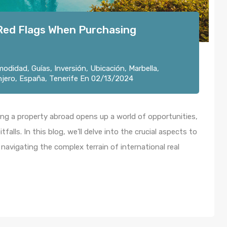
 Red Flags When Purchasing
modidad
,
Guías
,
Inversión
,
Ubicación
,
Marbella
,
njero
,
España
,
Tenerife
En
02/13/2024
ing a property abroad opens up a world of opportunities,
falls. In this blog, we’ll delve into the crucial aspects to
navigating the complex terrain of international real