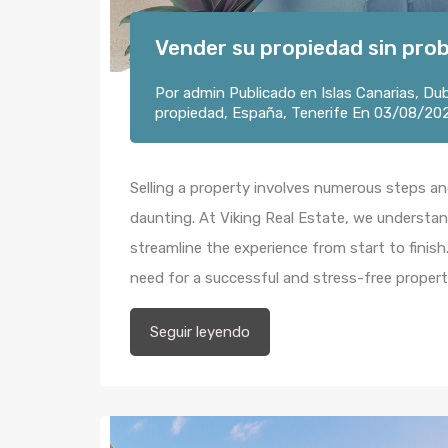
Vender su propiedad sin prob
Por
admin
Publicado en
Islas Canarias
,
Dub
propiedad
,
España
,
Tenerife
En
03/08/20
Selling a property involves numerous steps a
daunting. At Viking Real Estate, we understan
streamline the experience from start to fini
need for a successful and stress-free proper
Seguir leyendo