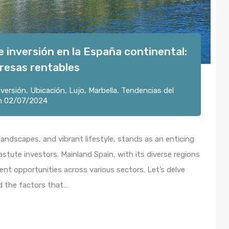
inversión en la España continental:
resas rentables
nversión
,
Ubicación
,
Lujo
,
Marbella
,
Tendencias del
n
02/07/2024
 landscapes, and vibrant lifestyle, stands as an enticing
astute investors. Mainland Spain, with its diverse regions
ment opportunities across various sectors. Let’s delve
d the factors that…