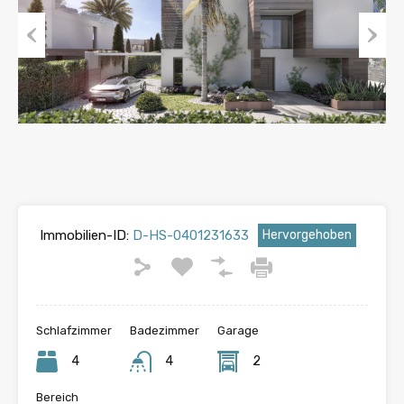
Vorherige
Nächst
Immobilien-ID:
D-HS-0401231633
Hervorgehoben
Schlafzimmer
Badezimmer
Garage
4
4
2
Bereich