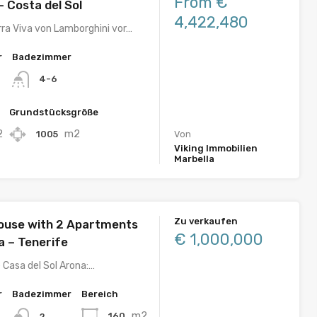
From €
 Costa del Sol
4,422,480
erra Viva von Lamborghini vor…
r
Badezimmer
4-6
Grundstücksgröße
2
m2
1005
Von
Viking Immobilien
Marbella
Zu verkaufen
ouse with 2 Apartments
€ 1,000,000
a – Tenerife
 Casa del Sol Arona:…
r
Badezimmer
Bereich
m2
160
2