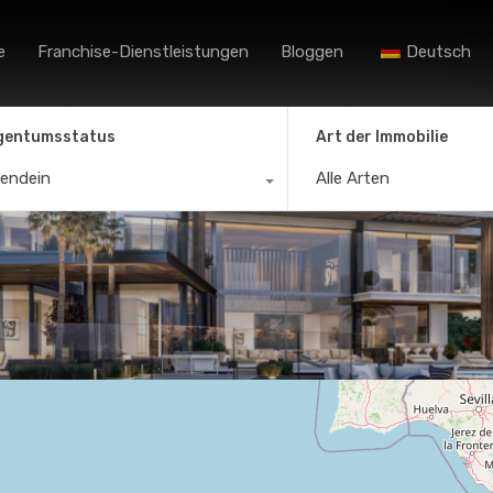
Heim
Agenturen
Immobiliensuche
e
Franchise-Dienstleistungen
Bloggen
Deutsch
gentumsstatus
Art der Immobilie
gendein
Alle Arten