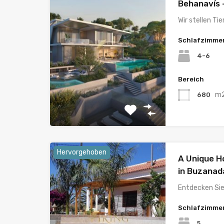
Behanavís –
Wir stellen Ti
Schlafzimme
4-6
Bereich
m
680
Hervorgehoben
A Unique H
in Buzanad
Entdecken Sie
Schlafzimme
5