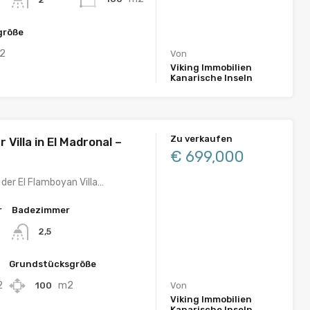
größe
2
Von
Viking Immobilien
Kanarische Inseln
Zu verkaufen
 Villa in El Madronal –
€ 699,000
der El Flamboyan Villa…
r
Badezimmer
2,5
Grundstücksgröße
2
m2
100
Von
Viking Immobilien
Kanarische Inseln