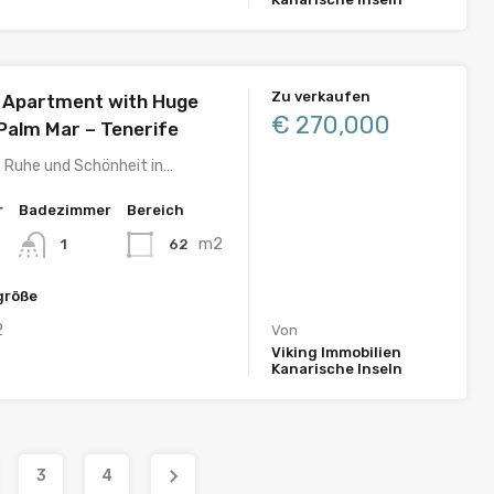
Zu verkaufen
 Apartment with Huge
€ 270,000
 Palm Mar – Tenerife
 Ruhe und Schönheit in…
r
Badezimmer
Bereich
m2
62
1
größe
2
Von
Viking Immobilien
Kanarische Inseln
3
4