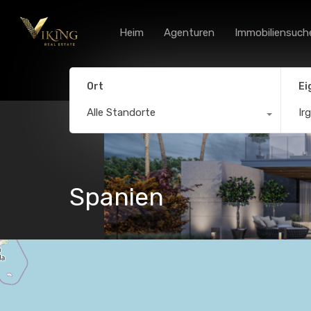
Heim
Agenturen
Immobiliensuch
Ort
Ei
Alle Standorte
Ir
Spanien