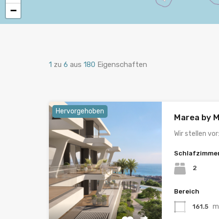
−
1
zu
6
aus
180
Eigenschaften
Hervorgehoben
Marea by M
Wir stellen vor
Schlafzimme
2
Bereich
m
161.5