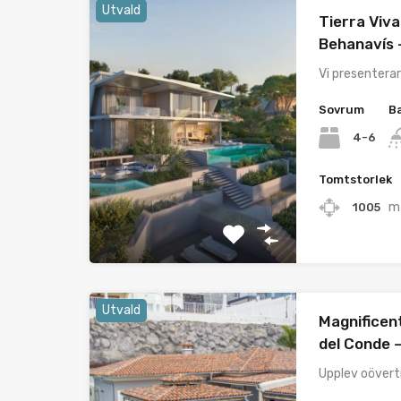
Utvald
Tierra Viva
Behanavís –
Vi presenterar
Sovrum
B
4-6
Tomtstorlek
m
1005
Utvald
Magnificent
del Conde 
Upplev oövertr