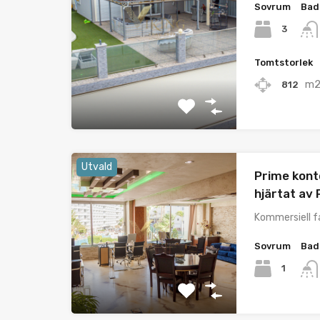
Sovrum
Bad
3
Tomtstorlek
m
812
Utvald
Prime kont
hjärtat av 
Kommersiell f
Sovrum
Bad
1