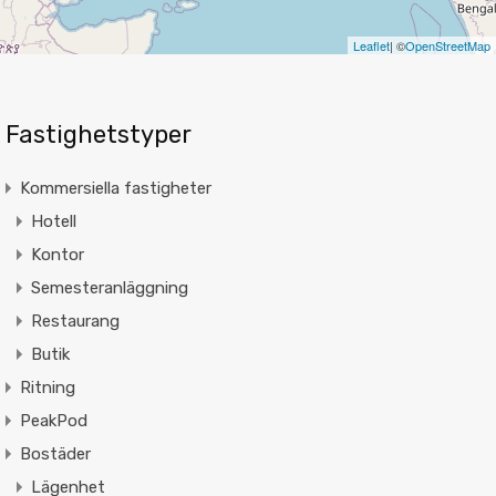
Leaflet
| ©
OpenStreetMap
Fastighetstyper
Kommersiella fastigheter
Hotell
Kontor
Semesteranläggning
Restaurang
Butik
Ritning
PeakPod
Bostäder
Lägenhet