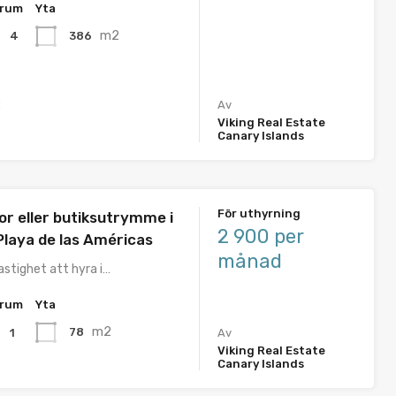
rum
Yta
m2
386
4
2
Av
Viking Real Estate
Canary Islands
För uthyrning
or eller butiksutrymme i
2 900 per
Playa de las Américas
månad
astighet att hyra i…
rum
Yta
m2
78
1
Av
Viking Real Estate
Canary Islands