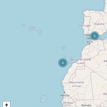
3
6
+