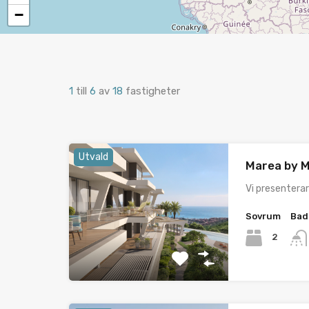
−
1
till
6
av
18
fastigheter
Utvald
Marea by M
Vi presenterar 
Sovrum
Bad
2