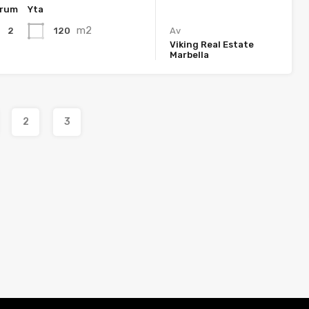
rum
Yta
m2
120
2
Av
Viking Real Estate
Marbella
2
3