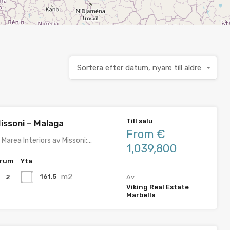
Sortera efter datum, nyare till äldre
Till salu
issoni – Malaga
From €
Marea Interiors av Missoni:...
1,039,800
rum
Yta
m2
161.5
2
Av
Viking Real Estate
Marbella