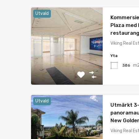
Utvald
Kommersiel
Plaza med 
restaurang
Viking Real Est
Yta
m
386
Utvald
Utmärkt 3
panoramaut
New Golden
Viking Real Est