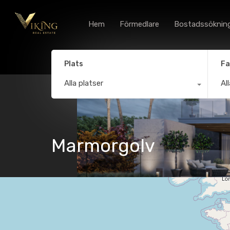
Hem
Förmedlare
Bostadssöknin
Plats
Fa
Alla platser
Al
Marmorgolv