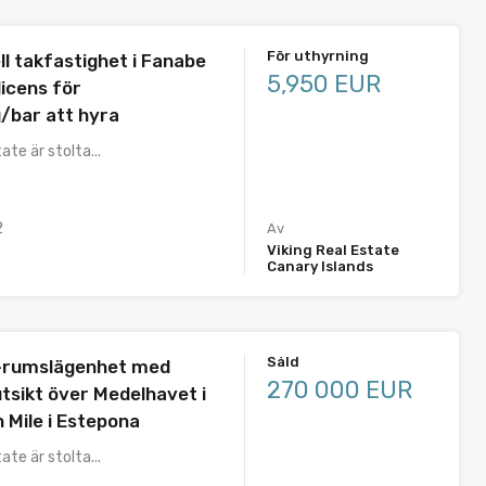
För uthyrning
l takfastighet i Fanabe
5,950 EUR
licens för
/bar att hyra
ate är stolta...
2
Av
Viking Real Estate
Canary Islands
Såld
-rumslägenhet med
270 000 EUR
sikt över Medelhavet i
 Mile i Estepona
ate är stolta...