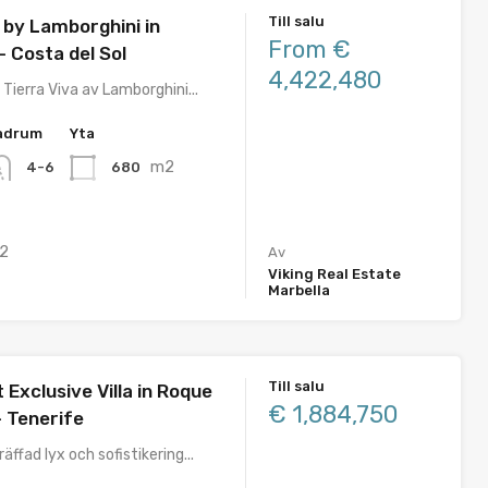
Till salu
 by Lamborghini in
From €
 Costa del Sol
4,422,480
 Tierra Viva av Lamborghini...
adrum
Yta
m2
680
4-6
2
Av
Viking Real Estate
Marbella
Till salu
 Exclusive Villa in Roque
€ 1,884,750
– Tenerife
äffad lyx och sofistikering...