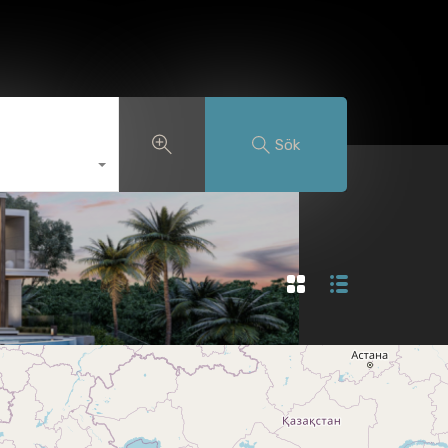
adssökning
Franchisetjänster
Blogg
Svenska
Sök