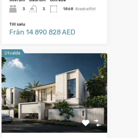
3
1868
Kvadratfot
3
Till salu
Från 14 890 828 AED
Utvalda