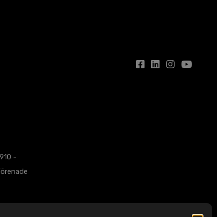
1910 -
Förenade