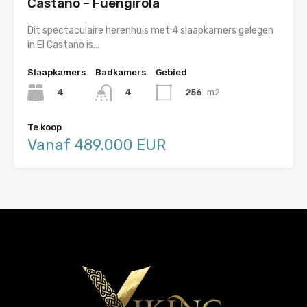
Castano – Fuengirola
Dit spectaculaire herenhuis met 4 slaapkamers gelegen
in El Castano is…
Slaapkamers
Badkamers
Gebied
4
256
m2
4
Te koop
Vanaf 489.000 EUR