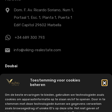
Dom. F. Av. Ricardo Soriano, Num 1,
Portaal 1, Esc. 1, Planta 1, Puerta 1
Edif Capitol 29602 Marbella
+34 689 300 793
info@viking-realestate.com
Doubai
Citadel Tower Office Nº 1910 -
Toestemming voor cookies
Business Bay - Dubai - VAE
beheren
Om de beste ervaringen te bieden, gebruiken we technologieën zoals
+971 43 25 1007
cookies om apparaatinformatie op te slaan en/of te openen. Door in te
stemmen met deze technologieën kunnen we gegevens verwerken
zoals browsegedrag of unieke ID's op deze site. Het niet geven of
dubaisales@viking-realestate.com