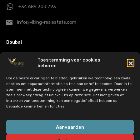
+34 689 300 793
info@viking-realestate.com
Doubai
Citadel Tower Office Nº 1910 -
Toestemming voor cookies
Business Bay - Dubai - VAE
beheren
Om de beste ervaringen te bieden, gebruiken we technologieën zoals
+971 43 25 1007
cookies om apparaatinformatie op te slaan en/of te openen. Door in te
stemmen met deze technologieën kunnen we gegevens verwerken
zoals browsegedrag of unieke ID's op deze site. Het niet geven of
dubaisales@viking-realestate.com
intrekken van toestemming kan een negatief effect hebben op
bepaalde kenmerken en functies.
© 2022 Viking Vastgoed. Alle rechten voorbehouden | CIF:
Aanvaarden
B72763329 - B72763337 - 056-547-2490 | EST 26
november 2015 |