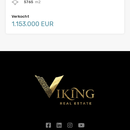
5765
m2
Verkocht
1.153.000 EUR