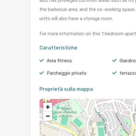
also has privileged common areas such as its 
the barbecue area, and the co-working space.
units will also have a storage room.
For more information on this 1 bedroom apart
Caratteristiche
Area fitness
Giardin
Parcheggio privato
terrazz
Proprietà sulla mappa
+
−