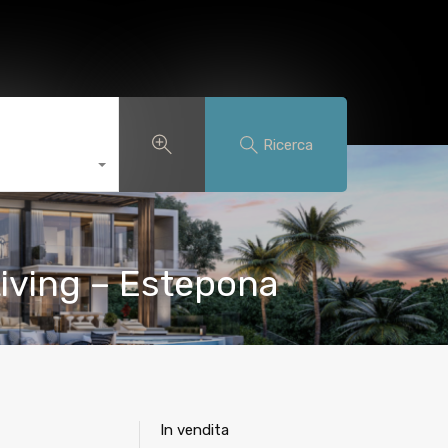
ca immobili
Servizi in franchising
Blog
Italiano
Ricerca
iving – Estepona
In vendita