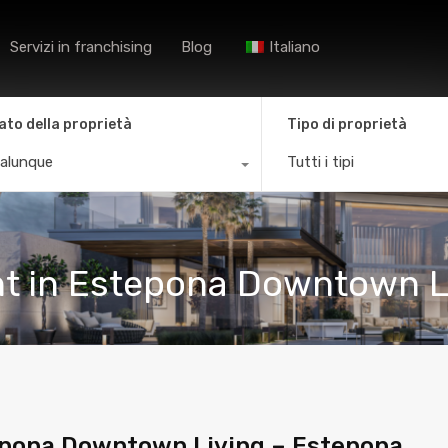
Casa
Agenzie
Ricer
Servizi in franchising
Blog
Italiano
ato della proprietà
Tipo di proprietà
alunque
Tutti i tipi
t in Estepona Downtown L
epona Downtown Living – Estepona