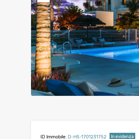
Precedente
ID Immobile:
D-HS-1701231752
In evidenza