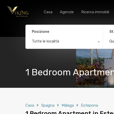
Casa
Agenzie
Ricerca immobili
Posizione
St
Tutte le località
Qu
1 Bedroom Apartmen
Casa
Spagna
Málaga
Estepona
1 Bedroom Apartment in Est