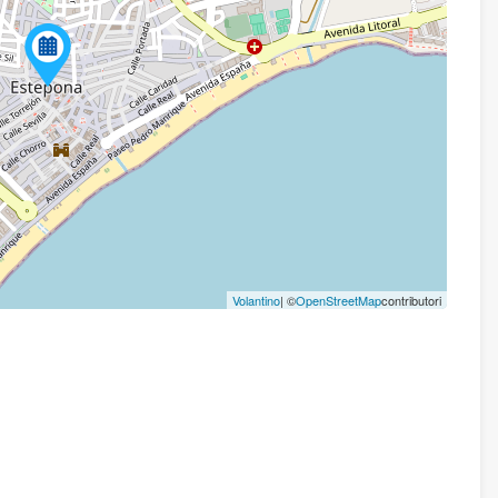
Volantino
| ©
OpenStreetMap
contributori