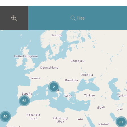
Hae
2
63
50
51