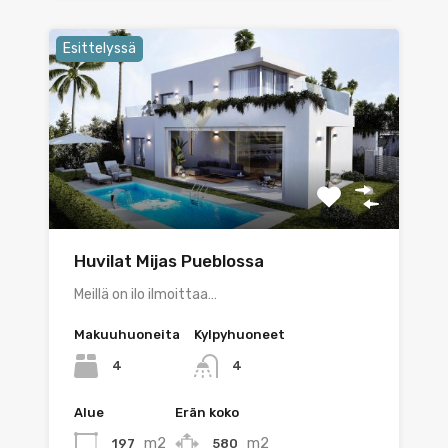
Esittelyssä
Huvilat Mijas Pueblossa
Meillä on ilo ilmoittaa…
Makuuhuoneita
Kylpyhuoneet
4
4
Alue
Erän koko
m2
m2
197
580