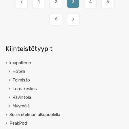
1
2
3
4
5
6
Kiinteistötyypit
kaupallinen
Hotelli
Toimisto
Lomakeskus
Ravintola
Myymälä
Suunnitelman ulkopuolella
PeakPod