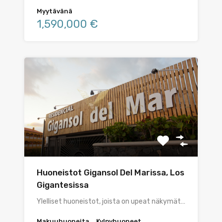
Myytävänä
1,590,000 €
Huoneistot Gigansol Del Marissa, Los
Gigantesissa
Ylelliset huoneistot, joista on upeat näkymät…
Makuuhuoneita
Kylpyhuoneet