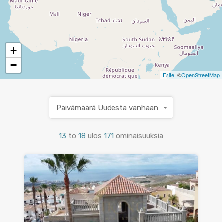
+
−
Esite
| ©
OpenStreetMap
Päivämäärä Uudesta vanhaan
13
to
18
ulos
171
ominaisuuksia