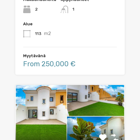
2
1
Alue
m2
113
Myytävänä
From 250,000 €