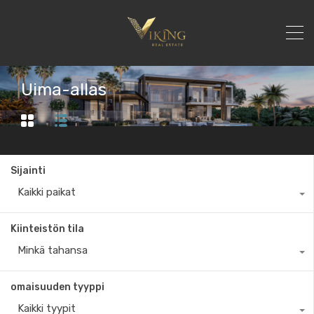
Uima-allas
Sijainti
Kaikki paikat
Kiinteistön tila
Minkä tahansa
omaisuuden tyyppi
Kaikki tyypit