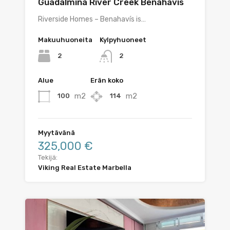
Guadalmina River Creek Benahavis
Riverside Homes – Benahavís is…
Makuuhuoneita
Kylpyhuoneet
2
2
Alue
Erän koko
m2
m2
100
114
Myytävänä
325,000 €
Tekijä:
Viking Real Estate Marbella