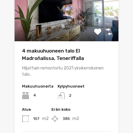
4 makuuhuoneen talo El
Madroñalissa, Teneriffalla
Hiljattain remontoitu 2021 yksikerroksinen
talo…
Makuuhuoneita
Kylpyhuoneet
4
2
Alue
Erän koko
m2
m2
157
385