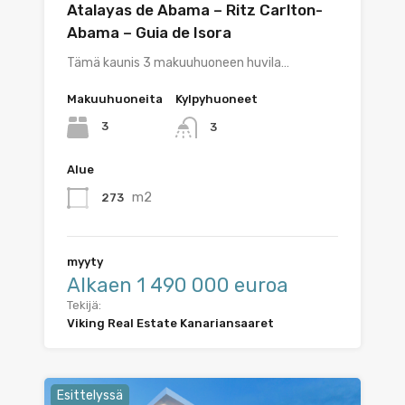
Atalayas de Abama – Ritz Carlton-
Abama – Guia de Isora
Tämä kaunis 3 makuuhuoneen huvila…
Makuuhuoneita
Kylpyhuoneet
3
3
Alue
m2
273
myyty
Alkaen 1 490 000 euroa
Tekijä:
Viking Real Estate Kanariansaaret
Esittelyssä