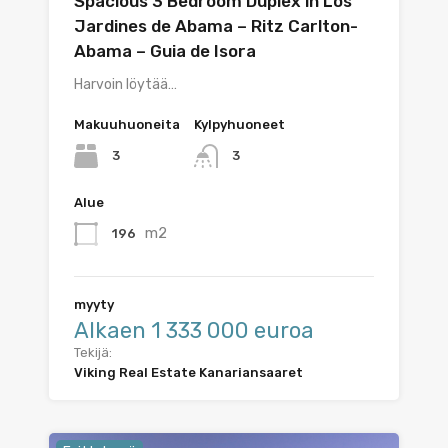
Spacious 3 Bedroom Duplex in Los
Jardines de Abama – Ritz Carlton-
Abama – Guia de Isora
Harvoin löytää…
Makuuhuoneita
Kylpyhuoneet
3
3
Alue
m2
196
myyty
Alkaen 1 333 000 euroa
Tekijä:
Viking Real Estate Kanariansaaret