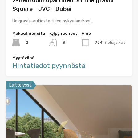
2-Bedroom Apartments in Belgravia
Square – JVC – Dubai
Belgravia-aukiosta tulee nykyajan ikoni…
Makuuhuoneita
Kylpyhuoneet
Alue
2
774
neliöjalkaa
3
Myytävänä
Hintatiedot pyynnöstä
Esittelyssä