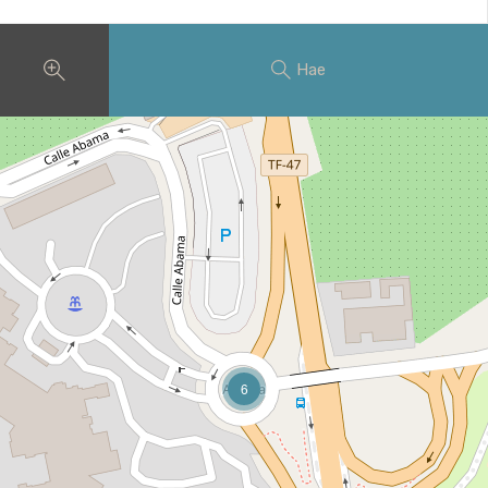
Hae
6