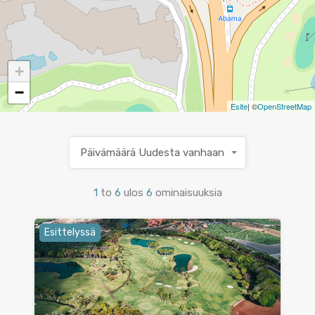
+
−
Esite
| ©
OpenStreetMap
Päivämäärä Uudesta vanhaan
1
to
6
ulos
6
ominaisuuksia
Esittelyssä