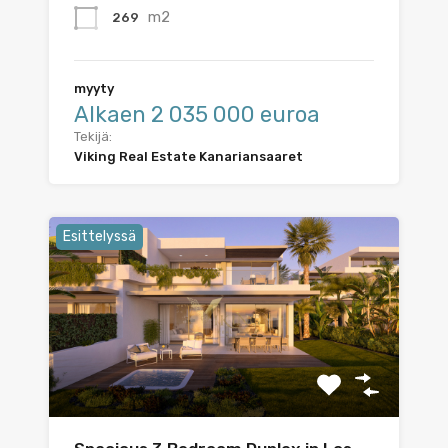
m2
269
myyty
Alkaen 2 035 000 euroa
Tekijä:
Viking Real Estate Kanariansaaret
Esittelyssä