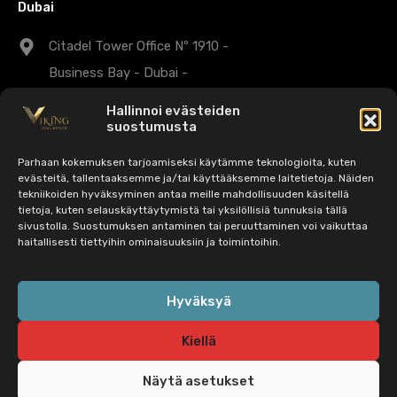
Dubai
Citadel Tower Office Nº 1910 -
Business Bay - Dubai -
Arabiemiirikunnat
Hallinnoi evästeiden
suostumusta
+971 43 25 1007
Parhaan kokemuksen tarjoamiseksi käytämme teknologioita, kuten
evästeitä, tallentaaksemme ja/tai käyttääksemme laitetietoja. Näiden
dubaisales@viking-realestate.com
tekniikoiden hyväksyminen antaa meille mahdollisuuden käsitellä
tietoja, kuten selauskäyttäytymistä tai yksilöllisiä tunnuksia tällä
sivustolla. Suostumuksen antaminen tai peruuttaminen voi vaikuttaa
haitallisesti tiettyihin ominaisuuksiin ja toimintoihin.
© 2022 Viking Real Estate. Kaikki oikeudet pidätetään | CIF:
B72763329 - B72763337 - 056-547-2490 | EST 26.
Hyväksyä
marraskuuta 2015 |
Tietosuojakäytäntö
|
Oikeudellinen huomautus
|
Kiellä
Evästekäytäntö
Näytä asetukset