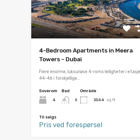
4-Bedroom Apartments in Meera
Towers – Dubai
Flere enorme, luksuriøse 4-roms leiligheter i etasj
44-46 i forskjellige…
Soverom
Bad
Område
4
3544
sq ft
5
Til salgs
Pris ved forespørsel