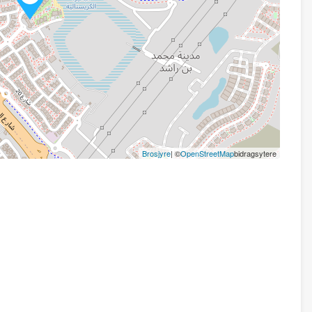
Brosjyre
| ©
OpenStreetMap
bidragsytere