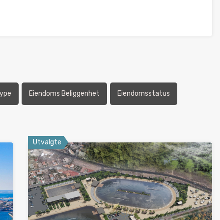
ype
Eiendoms Beliggenhet
Eiendomsstatus
Utvalgte