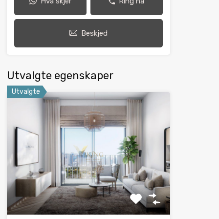
Hva skjer
Ring nå
Beskjed
Utvalgte egenskaper
Utvalgte