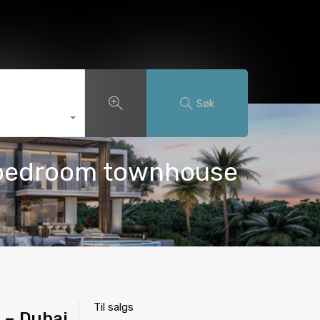
ssøk
Franchisetjenester
Blogg
Norsk bokmål
Søk
4 bedroom townhouse
Til salgs
 – Dubai