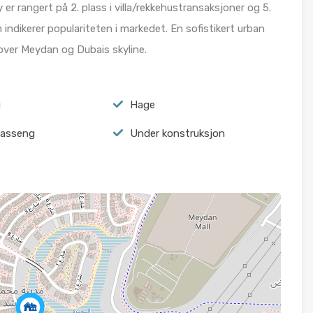
 er rangert på 2. plass i villa/rekkehustransaksjoner og 5.
m indikerer populariteten i markedet. En sofistikert urban
t over Meydan og Dubais skyline.
g
Hage
basseng
Under konstruksjon