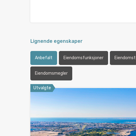
Lignende egenskaper
Anbefalt
Eiendomsfunksjoner
Eiendomst
Eiendomsmegler
Utvalgte