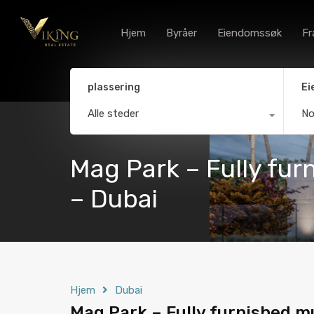
Hjem
Byråer
Eiendomssøk
Fr
plassering
Ei
Alle steder
N
Mag Park – Fully fu
– Dubai
Hjem
Dubai
Mag Park – Fully furnished 