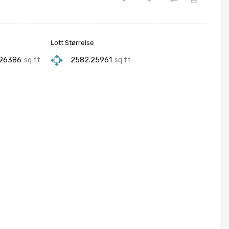
Lott Størrelse
.96386
sq ft
2582.25961
sq ft