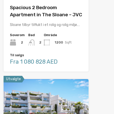
Spacious 2 Bedroom
Apartment in The Sloane – JVC
Sloane tilbyr tilflukt i et rolig og rolig miljø.…
Soverom
Bad
Område
2
1200
Sqft
2
Til salgs
Fra 1 080 828 AED
Utvalgte