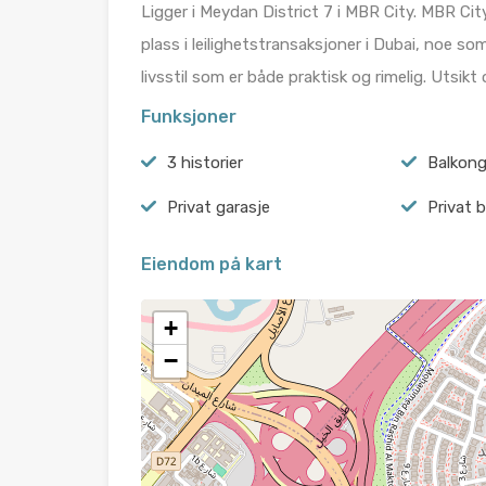
Ligger i Meydan District 7 i MBR City. MBR City
plass i leilighetstransaksjoner i Dubai, noe so
livsstil som er både praktisk og rimelig. Utsik
Funksjoner
3 historier
Balkon
Privat garasje
Privat 
Eiendom på kart
+
−