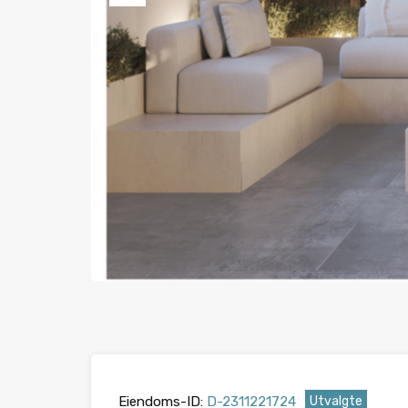
Tidligere
Eiendoms-ID:
D-2311221724
Utvalgte