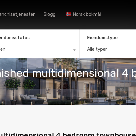
Hjem
Byråer
Eiendom
anchisetjenester
Blogg
Norsk bokmål
endomsstatus
Eiendomstype
oen
Alle typer
rnished multidimensional 
multidimensional 4 bedroom townhouse